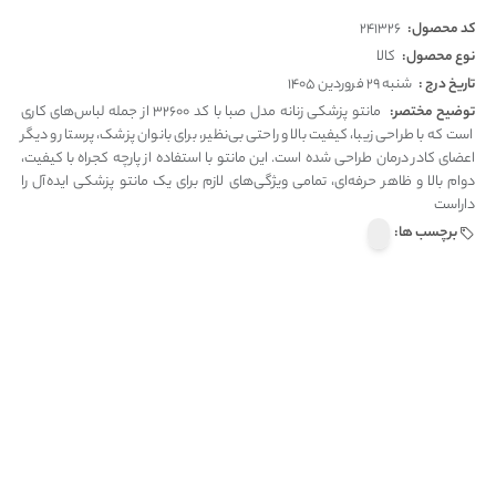
کد محصول:
241326
نوع محصول:
کالا
تاریخ درج :
شنبه 29 فروردین 1405
توضیح مختصر:
مانتو پزشکی زنانه مدل صبا با کد 32600 از جمله لباس‌های کاری
است که با طراحی زیبا، کیفیت بالا و راحتی بی‌نظیر، برای بانوان پزشک، پرستار و دیگر
اعضای کادر درمان طراحی شده است. این مانتو با استفاده از پارچه کجراه با کیفیت،
دوام بالا و ظاهر حرفه‌ای، تمامی ویژگی‌های لازم برای یک مانتو پزشکی ایده‌آل را
داراست
برچسب ها: