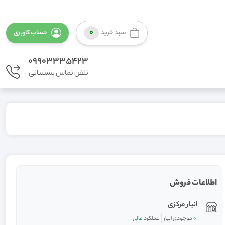
0
سبد خرید
حساب کاربری
09903335423
تلفن تماس پشتیبانی
اطلاعات فروش
انبار مرکزی
0
موجودی انبار
عملکرد
عالی