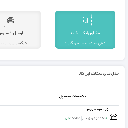
مشاور رايگان خريد
ارسال اکسپرس
کافي است با ما تماس بگيريد
در کمترين زمان م
مدل های مختلف این کالا
مشخصات محصول
کد: 276333
0
عدد موجودی انبار
عملکرد
عالی