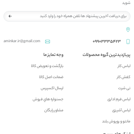
شوید
aminkar.ir@gmail.com
09903335423
پربازدیدترین گروه محصولات
وجه تمایز ما
لباس کار
بازگشت و تعويض کالا
کفش کار
ضمانت اصل کالا
تی شرت
ارسال اکسپرس
لباس فرم اداری
جسنواره هاي فروش
لباس آشپزی
مشاور رايگان
مانتو و روپوش بلند