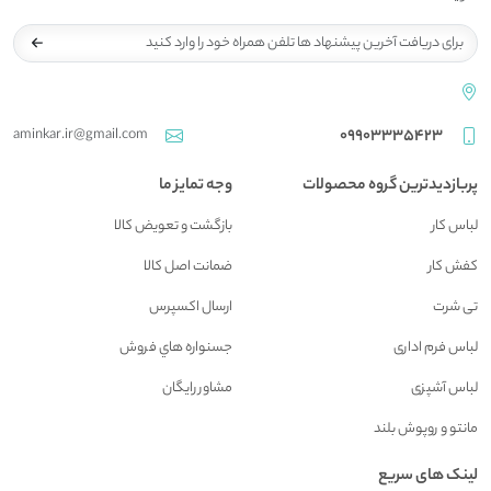
aminkar.ir@gmail.com
09903335423
پربازدیدترین گروه محصولات
وجه تمایز ما
لباس کار
بازگشت و تعويض کالا
کفش کار
ضمانت اصل کالا
تی شرت
ارسال اکسپرس
لباس فرم اداری
جسنواره هاي فروش
لباس آشپزی
مشاور رايگان
مانتو و روپوش بلند
لینک های سریع