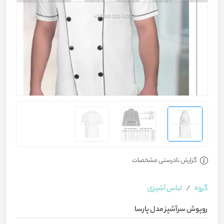
گزارش نادرستی مشخصات
گروه
لباس آشپزی
روپوش سرآشپز مدل پارسا