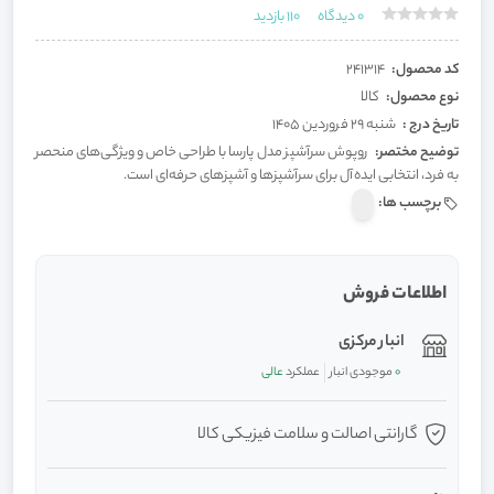
0
دیدگاه
110
بازدید
کد محصول:
241314
نوع محصول:
کالا
تاریخ درج :
شنبه 29 فروردین 1405
توضیح مختصر:
روپوش سرآشپز مدل پارسا با طراحی خاص و ویژگی‌های منحصر
به فرد، انتخابی ایده‌آل برای سرآشپزها و آشپزهای حرفه‌ای است.
برچسب ها:
اطلاعات فروش
انبار مرکزی
0
موجودی انبار
عملکرد
عالی
گارانتی اصالت و سلامت فیزیکی کالا