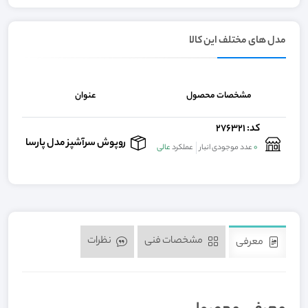
مدل های مختلف این کالا
مشخصات محصول
عنوان
کد: 276321
تما
روپوش سرآشپز مدل پارسا
0
عدد موجودی انبار
عملکرد
عالی
مشخصات فنی
نظرات
معرفی