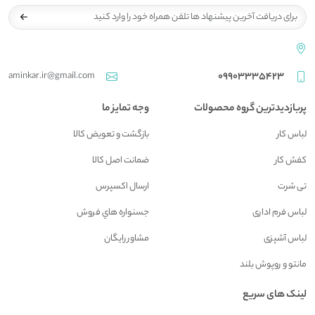
aminkar.ir@gmail.com
09903335423
پربازدیدترین گروه محصولات
وجه تمایز ما
لباس کار
بازگشت و تعويض کالا
کفش کار
ضمانت اصل کالا
تی شرت
ارسال اکسپرس
لباس فرم اداری
جسنواره هاي فروش
لباس آشپزی
مشاور رايگان
مانتو و روپوش بلند
لینک های سریع