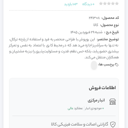
0
دیدگاه
103
بازدید
کد محصول:
241308
نوع محصول:
کالا
تاریخ درج :
شنبه 29 فروردین 1405
توضیح مختصر:
این روپوش با طراحی منحصر به فرد و استفاده از پارچه ترکال،
نه تنها به سرآشپز اجازه می‌دهد که در محیط کاری با اعتماد به نفس و تمرکز
بیشتری حضور یابد، بلکه حس نظم، قدرت و مسئولیت‌پذیری را نیز به مشتریان و
همکاران منتقل می‌کند.
برچسب ها:
اطلاعات فروش
انبار مرکزی
0
موجودی انبار
عملکرد
عالی
گارانتی اصالت و سلامت فیزیکی کالا