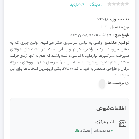
0
دیدگاه
104
بازدید
کد محصول:
241298
نوع محصول:
کالا
تاریخ درج :
چهارشنبه 26 فروردین 1405
توضیح مختصر:
وقتی به لباس سرآشپزی فکر می‌کنیم، اولین چیزی که به
ذهن می‌رسد، ترکیب راحتی، دوام و زیبایی است. در محیط‌های حرفه‌ای
آشپزخانه، سرآشپزها نیاز دارند تا لباسی داشته باشند که هم به آنها آزادی حرکت
بدهد و هم مقاوم و بادوام باشد. لباس سرآشپز مدل صدرا سورمه‌ای با پارچه
ترگال و طراحی منحصر به فرد، با کد 46502، یکی از بهترین انتخاب‌ها برای این
نیازهاست
برچسب ها:
اطلاعات فروش
انبار مرکزی
0
موجودی انبار
عملکرد
عالی