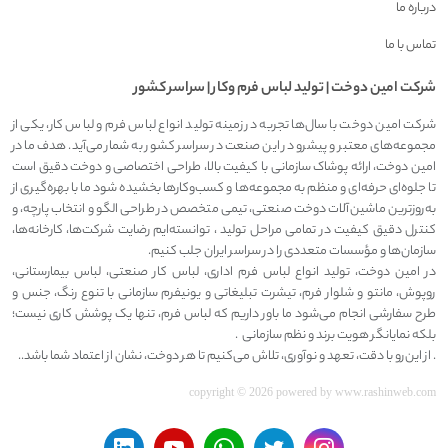
درباره ما
تماس با ما
شرکت امين دوخت | توليد لباس فرم وکار | سراسر کشور
شرکت امین دوخت با سال‌ها تجربه در زمینه تولید انواع لباس فرم و لباس کار، یکی از
مجموعه‌های معتبر و پیشرو در این صنعت در سراسر کشور به شمار می‌آید. هدف ما در
امین دوخت، ارائه پوشاک سازمانی با کیفیت بالا، طراحی اختصاصی و دوخت دقیق است
تا جلوه‌ای حرفه‌ای و منظم به مجموعه‌ها و کسب‌وکارها بخشیده شود ما با بهره‌گیری از
به‌روزترین ماشین‌آلات دوخت صنعتی، تیمی متخصص در طراحی الگو و انتخاب پارچه، و
کنترل دقیق کیفیت در تمامی مراحل تولید ، توانسته‌ایم رضایت شرکت‌ها، کارخانه‌ها،
سازمان‌ها و مؤسسات متعددی را در سراسر ایران جلب کنیم.
در امین دوخت، تولید انواع لباس فرم اداری، لباس کار صنعتی، لباس بیمارستانی،
روپوش، مانتو و شلوار فرم، تیشرت تبلیغاتی و یونیفرم سازمانی با تنوع رنگ، جنس و
طرح سفارشی انجام می‌شود ما باور داریم که لباس فرم، تنها یک پوشش کاری نیست؛
بلکه نمایانگر هویت برند و نظم سازمانی .
. از این‌رو با دقت، تعهد و نوآوری، تلاش می‌کنیم تا هر دوخت، نشان از اعتماد شما باشد..
copyright © 2026 powered by
www.rashinweb.com