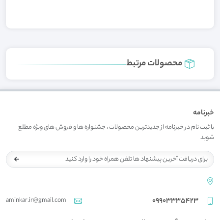
محصولات مرتبط
خبرنامه
با ثبت نام در خبرنامه از جدیدترین محصولات ، جشنواره ها و فروش های ویژه مطلع
شوید
aminkar.ir@gmail.com
09903335423