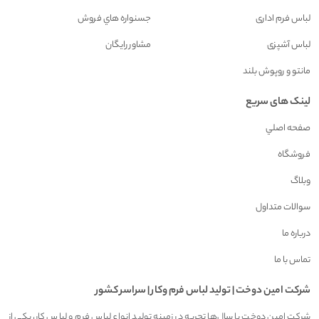
لباس فرم اداری
جسنواره هاي فروش
لباس آشپزی
مشاور رايگان
مانتو و روپوش بلند
لینک های سریع
صفحه اصلي
فروشگاه
وبلاگ
سوالات متداول
درباره ما
تماس با ما
شرکت امين دوخت | توليد لباس فرم وکار | سراسر کشور
شرکت امین دوخت با سال‌ها تجربه در زمینه تولید انواع لباس فرم و لباس کار، یکی از