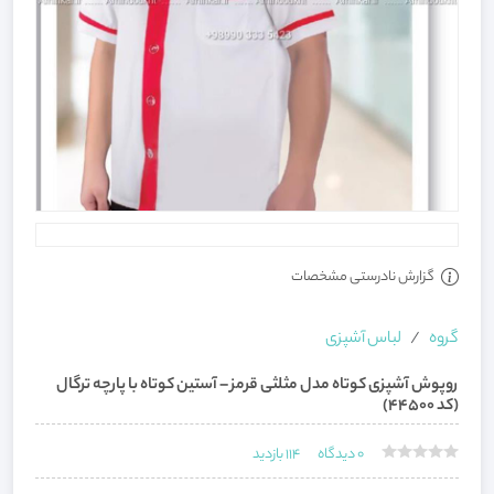
گزارش نادرستی مشخصات
گروه
لباس آشپزی
روپوش آشپزی کوتاه مدل مثلثی قرمز – آستین کوتاه با پارچه ترگال
(کد 44500)
0
دیدگاه
114
بازدید