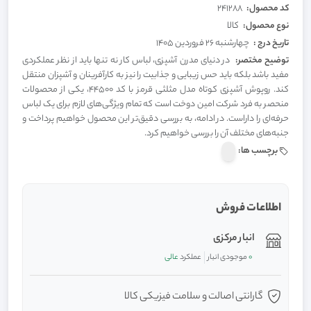
کد محصول:
241288
نوع محصول:
کالا
تاریخ درج :
چهارشنبه 26 فروردین 1405
توضیح مختصر:
در دنیای مدرن آشپزی، لباس کار نه تنها باید از نظر عملکردی
مفید باشد بلکه باید حس زیبایی و جذابیت را نیز به کارآفرینان و آشپزان منتقل
کند. روپوش آشپزی کوتاه مدل مثلثی قرمز با کد 44500، یکی از محصولات
منحصر به فرد شرکت امین دوخت است که تمام ویژگی‌های لازم برای یک لباس
حرفه‌ای را داراست. در ادامه، به بررسی دقیق‌تر این محصول خواهیم پرداخت و
جنبه‌های مختلف آن را بررسی خواهیم کرد.
برچسب ها:
اطلاعات فروش
انبار مرکزی
0
موجودی انبار
عملکرد
عالی
گارانتی اصالت و سلامت فیزیکی کالا