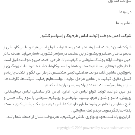
سوالات متداول
درباره ما
تماس با ما
شرکت امين دوخت | توليد لباس فرم وکار | سراسر کشور
شرکت امین دوخت با سال‌ها تجربه در زمینه تولید انواع لباس فرم و لباس کار، یکی از
مجموعه‌های معتبر و پیشرو در این صنعت در سراسر کشور به شمار می‌آید. هدف ما در
امین دوخت، ارائه پوشاک سازمانی با کیفیت بالا، طراحی اختصاصی و دوخت دقیق است
تا جلوه‌ای حرفه‌ای و منظم به مجموعه‌ها و کسب‌وکارها بخشیده شود ما با بهره‌گیری از
به‌روزترین ماشین‌آلات دوخت صنعتی، تیمی متخصص در طراحی الگو و انتخاب پارچه، و
کنترل دقیق کیفیت در تمامی مراحل تولید ، توانسته‌ایم رضایت شرکت‌ها، کارخانه‌ها،
سازمان‌ها و مؤسسات متعددی را در سراسر ایران جلب کنیم.
در امین دوخت، تولید انواع لباس فرم اداری، لباس کار صنعتی، لباس بیمارستانی،
روپوش، مانتو و شلوار فرم، تیشرت تبلیغاتی و یونیفرم سازمانی با تنوع رنگ، جنس و
طرح سفارشی انجام می‌شود ما باور داریم که لباس فرم، تنها یک پوشش کاری نیست؛
بلکه نمایانگر هویت برند و نظم سازمانی .
. از این‌رو با دقت، تعهد و نوآوری، تلاش می‌کنیم تا هر دوخت، نشان از اعتماد شما باشد..
copyright © 2026 powered by
www.rashinweb.com