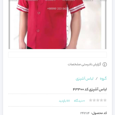
گزارش نادرستی مشخصات
گروه
لباس آشپزی
لباس آشپزی کد 43300
0
دیدگاه
117
بازدید
کد محصول:
241284