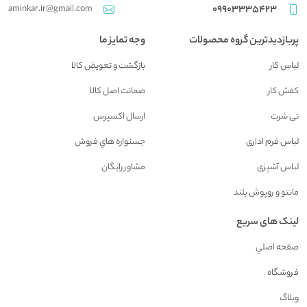
aminkar.ir@gmail.com
09903335423
پربازدیدترین گروه محصولات
وجه تمایز ما
لباس کار
بازگشت و تعويض کالا
کفش کار
ضمانت اصل کالا
تی شرت
ارسال اکسپرس
لباس فرم اداری
جسنواره هاي فروش
لباس آشپزی
مشاور رايگان
مانتو و روپوش بلند
لینک های سریع
صفحه اصلي
فروشگاه
وبلاگ