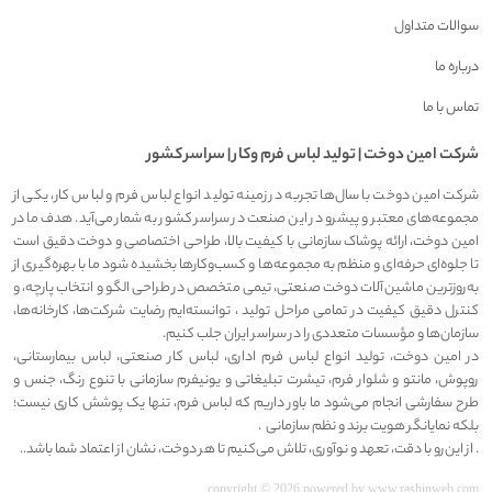
سوالات متداول
درباره ما
تماس با ما
شرکت امين دوخت | توليد لباس فرم وکار | سراسر کشور
شرکت امین دوخت با سال‌ها تجربه در زمینه تولید انواع لباس فرم و لباس کار، یکی از
مجموعه‌های معتبر و پیشرو در این صنعت در سراسر کشور به شمار می‌آید. هدف ما در
امین دوخت، ارائه پوشاک سازمانی با کیفیت بالا، طراحی اختصاصی و دوخت دقیق است
تا جلوه‌ای حرفه‌ای و منظم به مجموعه‌ها و کسب‌وکارها بخشیده شود ما با بهره‌گیری از
به‌روزترین ماشین‌آلات دوخت صنعتی، تیمی متخصص در طراحی الگو و انتخاب پارچه، و
کنترل دقیق کیفیت در تمامی مراحل تولید ، توانسته‌ایم رضایت شرکت‌ها، کارخانه‌ها،
سازمان‌ها و مؤسسات متعددی را در سراسر ایران جلب کنیم.
در امین دوخت، تولید انواع لباس فرم اداری، لباس کار صنعتی، لباس بیمارستانی،
روپوش، مانتو و شلوار فرم، تیشرت تبلیغاتی و یونیفرم سازمانی با تنوع رنگ، جنس و
طرح سفارشی انجام می‌شود ما باور داریم که لباس فرم، تنها یک پوشش کاری نیست؛
بلکه نمایانگر هویت برند و نظم سازمانی .
. از این‌رو با دقت، تعهد و نوآوری، تلاش می‌کنیم تا هر دوخت، نشان از اعتماد شما باشد..
copyright © 2026 powered by
www.rashinweb.com