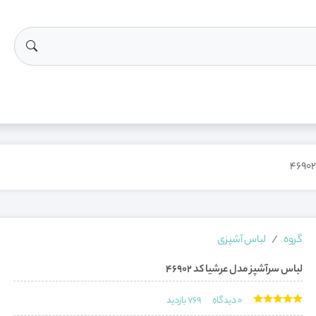
گروه
لباس آشپزی
لباس سرآشپز مدل عرشیا کد 46902
0
دیدگاه
769
بازدید