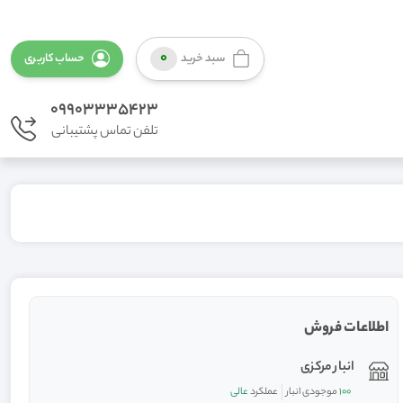
0
سبد خرید
حساب کاربری
09903335423
تلفن تماس پشتیبانی
اطلاعات فروش
انبار مرکزی
100
موجودی انبار
عملکرد
عالی