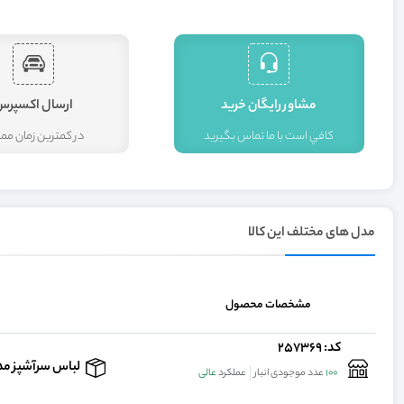
مشاور رايگان خريد
ارسال اکسپرس
کافي است با ما تماس بگيريد
در کمترين زمان م
مدل های مختلف این کالا
مشخصات محصول
کد: 257369
لباس سرآشپز مدل عرشیا با کد 46902 یکی از محبوب‌ترین ا
100
عدد موجودی انبار
عملکرد
عالی