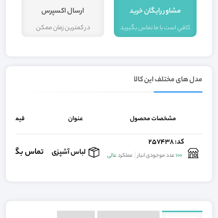
مشاور رايگان خريد
ارسال اکسپرس
کافي است با ما تماس بگيريد
در کمترين زمان ممکن
ا
مدل های مختلف این کالا
مشخصات محصول
عنوان
قیمت
کد: 257438
تماس بگيريد
لباس آشپزی
ر
100
عدد موجودی انبار
عملکرد
عالی