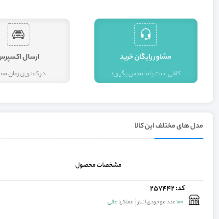
مشاور رايگان خريد
ارسال اکسپرس
کافي است با ما تماس بگيريد
در کمترين زمان م
مدل های مختلف این کالا
مشخصات محصول
کد: 257442
100
عدد موجودی انبار
عملکرد
عالی