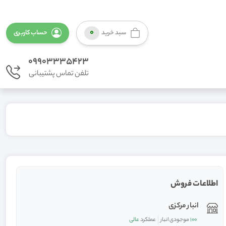
0
سبد خرید
حساب کاربری
09903335423
تلفن تماس پشتیبانی
اطلاعات فروش
انبار مرکزی
100
موجودی انبار
عملکرد
عالی