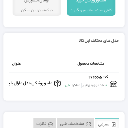
مشاور رايگان خريد
ارسال اکسپرس
کافي است با ما تماس بگيريد
در کمترين زمان ممکن
ا
مدل های مختلف این کالا
مشخصات محصول
عنوان
کد: 264665
مانتو پزشکی مدل مارال با پارچه کجراه 
0
عدد موجودی انبار
عملکرد
عالی
مشخصات فنی
نظرات
معرفی