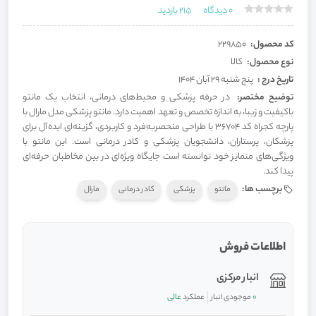
0
دیدگاه
215
بازدید
کد محصول:
229850
نوع محصول:
کالا
تاریخ درج :
پنج شنبه 29 آبان 1404
توضیح مختصر:
در حرفه پزشکی و محیط‌های درمانی، انتخاب یک مانتو
باکیفیت و زیبا، به اندازه تخصص و تعهد اهمیت دارد. مانتو پزشکی مدل مارال با
پارچه کجراه کد 36704 با طراحی منحصربه‌فرد و کاربردی، گزینه‌ای ایده‌آل برای
پزشکان، پرستاران، دانشجویان پزشکی و کادر درمانی است. این مانتو با
ویژگی‌های متمایز خود توانسته است جایگاه ویژه‌ای در بین مخاطبان حرفه‌ای
پیدا کند.
برچسب ها:
مانتو
پزشکی
کادر درمانی
مارال
اطلاعات فروش
انبار مرکزی
0
موجودی انبار
عملکرد
عالی