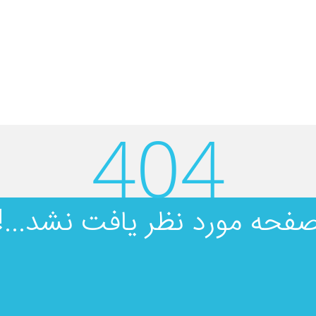
404
فحه مورد نظر یافت نشد...!